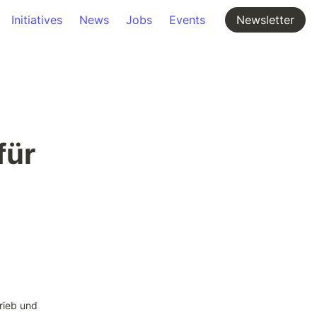
Initiatives
News
Jobs
Events
Newsletter
ür 
rieb und 