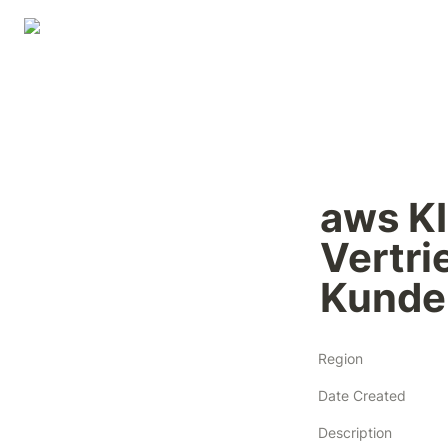
aws KI
Vertri
Kunden
Region
Date Created
Description