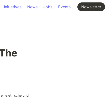
Initiatives
News
Jobs
Events
Newsletter
The 
 eine ethische und 