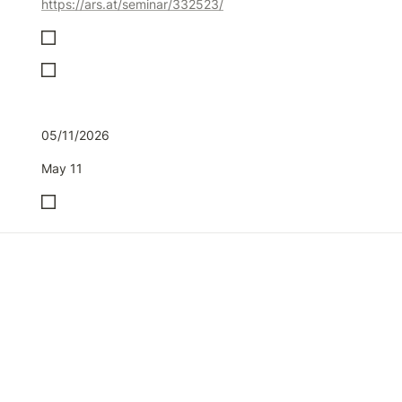
https://ars.at/seminar/332523/
05/11/2026
May 11