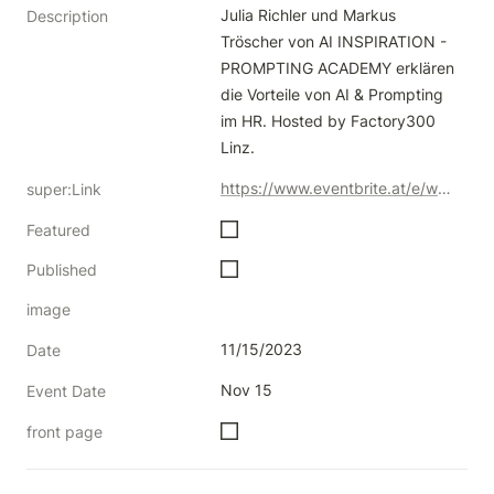
Julia Richler und Markus 
Description
Tröscher von AI INSPIRATION - 
PROMPTING ACADEMY erklären 
die Vorteile von AI & Prompting 
im HR. Hosted by Factory300 
Linz.
https://www.eventbrite.at/e/webinar-ai-im-hr-chatgpt-fur-recruiting-personalmarketing-tickets-746361656807?aff=oddtdtcreator
super:Link
Featured
Published
image
11/15/2023
Date
Nov 15
Event Date
front page