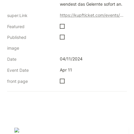
wendest das Gelernte sofort an.
https://kupfticket.com/events/ai-for-creatives-midjourney-deep-dive
super:Link
Featured
Published
image
04/11/2024
Date
Apr 11
Event Date
front page